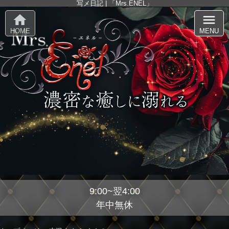
写メ日記 | 「Mrs.ENEL」
home
menu
HOME
MENU
9:00~翌4:00
年中無休