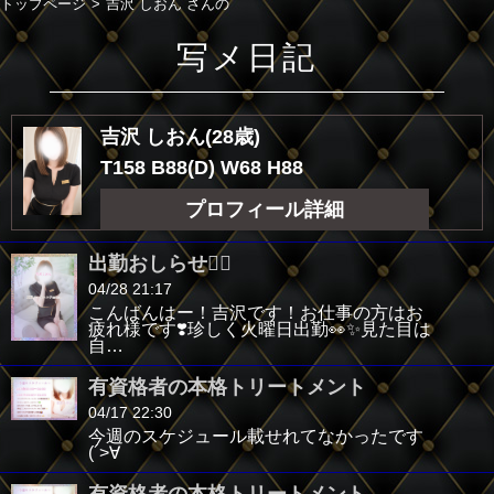
トップページ
吉沢 しおん さんの
写メ日記
吉沢 しおん(28歳)
T158 B88(D) W68 H88
プロフィール詳細
出勤おしらせ💁‍♂️
04/28 21:17
こんばんはー！吉沢です！お仕事の方はお
疲れ様です❣️珍しく火曜日出勤👀✨️見た目は
自…
有資格者の本格トリートメント
04/17 22:30
今週のスケジュール載せれてなかったです
(´>∀
有資格者の本格トリートメント