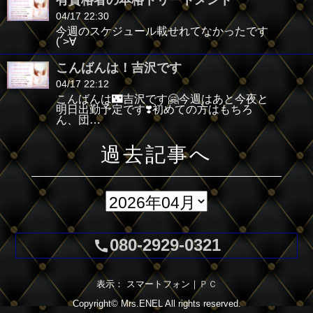
04/17 22:30
今週のスケジュール載せれてなかったです
(´>∀
こんばんは！吉沢です
04/17 22:12
こんばんは🌃吉沢です🤗今週はあと今夜と
明日出勤予定です❣️初めての方はもちろ
ん、団…
過去記事へ
080-2929-0321
call
表示： スマートフォン｜
ＰＣ
Copyright©
Mrs.ENEL
All rights reserved.