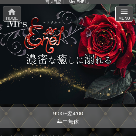
写メ日記 | 「Mrs.ENEL」
home
menu
HOME
MENU
9:00~翌4:00
年中無休