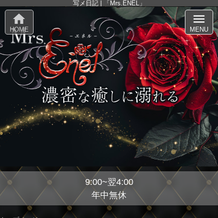
写メ日記 | 「Mrs.ENEL」
home
menu
HOME
MENU
9:00~翌4:00
年中無休