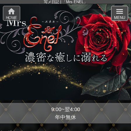
写メ日記 | 「Mrs.ENEL」
home
menu
HOME
MENU
9:00~翌4:00
年中無休