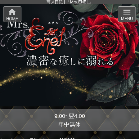
写メ日記 | 「Mrs.ENEL」
home
menu
HOME
MENU
9:00~翌4:00
年中無休