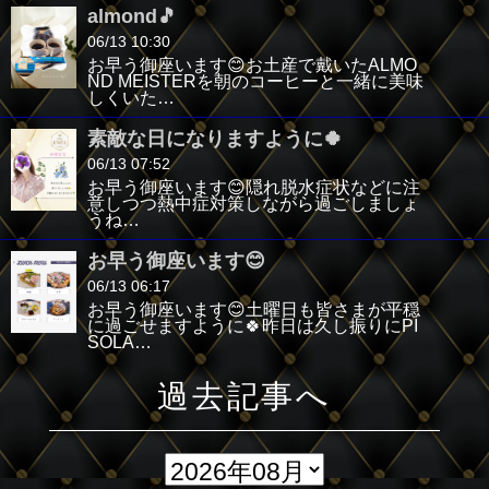
almond🎵
06/13 10:30
お早う御座います😊お土産で戴いたALMO
ND MEISTERを朝のコーヒーと一緒に美味
しくいた…
素敵な日になりますように🍀
06/13 07:52
お早う御座います😊隠れ脱水症状などに注
意しつつ熱中症対策しながら過ごしましょ
うね…
お早う御座います😊
06/13 06:17
お早う御座います😊土曜日も皆さまが平穏
に過ごせますように🍀昨日は久し振りにPI
SOLA…
過去記事へ