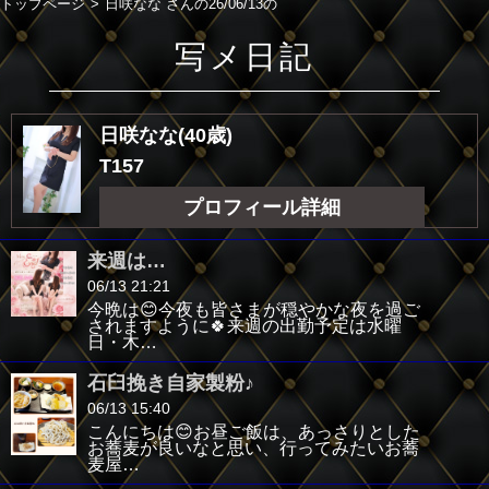
トップページ
日咲なな さんの26/06/13の
写メ日記
日咲なな(40歳)
T157
プロフィール詳細
来週は…
06/13 21:21
今晩は😊今夜も皆さまが穏やかな夜を過ご
されますように🍀来週の出勤予定は水曜
日・木…
石臼挽き自家製粉♪
06/13 15:40
こんにちは😊お昼ご飯は、あっさりとした
お蕎麦が良いなと思い、行ってみたいお蕎
麦屋…