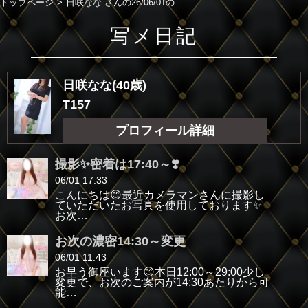
トップページ
日咲なな さんの26/06/01の
写メ日記
日咲なな(40歳)
T157
プロフィール詳細
撮影✨密着は17:40～❣️
06/01 17:33
こんにちは😊最近カメラマンさんに撮影し
ていただいたお写真を使用しております✨
お次…
お次の濃密14:30～変更
06/01 11:43
お早う御座います😊本日12:00～29:00少し
変更で、お次のご案内が14:30あたりから可
能…