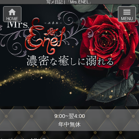
写メ日記 | 「Mrs.ENEL」
home
menu
HOME
MENU
9:00~翌4:00
年中無休