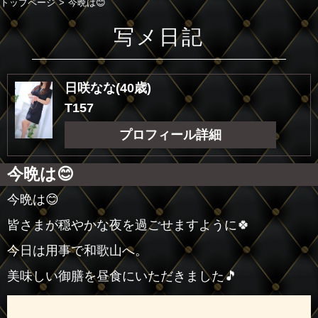
トップページ
今晩は😊
写メ日記
日咲なな(40歳)
T157
プロフィール詳細
今晩は😊
今晩は😊
皆さまが穏やかな夜を過ごせますように🍀
今日は用事で和歌山へ。
美味しい御膳を昼食にいただきました🎵