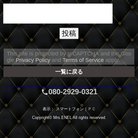
This site is protected by reCAPTCHA and the Goo
gle
Privacy Policy
and
Terms of Service
apply.
一覧に戻る
080-2929-0321
call
表示： スマートフォン｜
ＰＣ
Copyright©
Mrs.ENEL
All rights reserved.