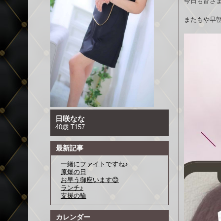
今日も皆さま
またもや早朝
日咲なな
40歳 T157
最新記事
一緒にファイトですね♪
原爆の日
お早う御座います😊
ランチ♪
支援の輪
カレンダー