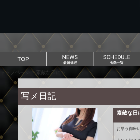
NEWS
SCHEDULE
TOP
最新情報
出勤一覧
トップページ
素敵な日に✨
写メ日記
素敵な日
お早う御座い