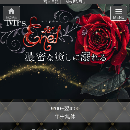
写メ日記 | 「Mrs.ENEL」
home
menu
HOME
MENU
9:00~翌4:00
年中無休