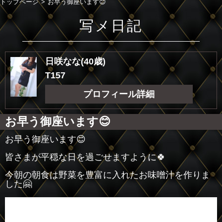
トップページ
お早う御座います😊
写メ日記
日咲なな(40歳)
T157
プロフィール詳細
お早う御座います😊
お早う御座います😊
皆さまが平穏な日を過ごせますように🍀
今朝の朝食は野菜を豊富に入れたお味噌汁を作りま
した🤗